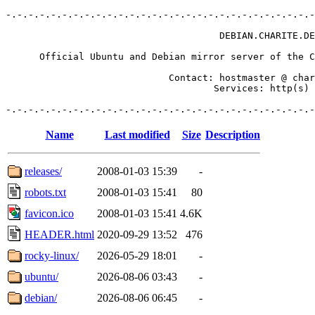
-.-.-.-.-.-.-.-.-.-.-.-.-.-.-.-.-.-.-.-.-.-.-.-.-.-.-.-
                                      DEBIAN.CHARITE.DE

      Official Ubuntu and Debian mirror server of the C
                             Contact: hostmaster @ char
		                     Services: http(s)

Name
Last modified
Size
Description
releases/
2008-01-03 15:39
-
robots.txt
2008-01-03 15:41
80
favicon.ico
2008-01-03 15:41
4.6K
HEADER.html
2020-09-29 13:52
476
rocky-linux/
2026-05-29 18:01
-
ubuntu/
2026-08-06 03:43
-
debian/
2026-08-06 06:45
-